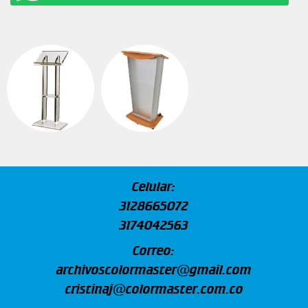
Celular:
3128665072
3174042563
Correo:
archivoscolormaster@gmail.com
cristinaj@colormaster.com.co